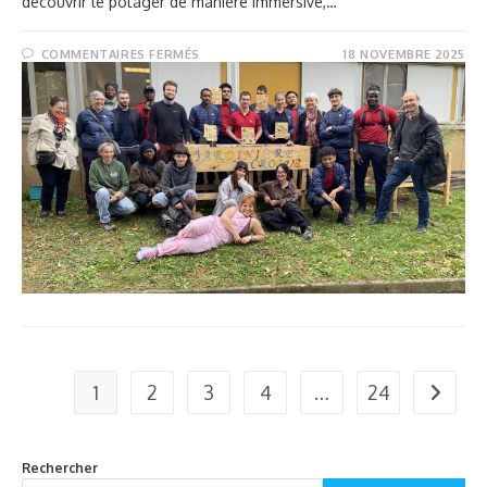
découvrir le potager de manière immersive,…
COMMENTAIRES FERMÉS
18 NOVEMBRE 2025
1
2
3
4
…
24
Rechercher