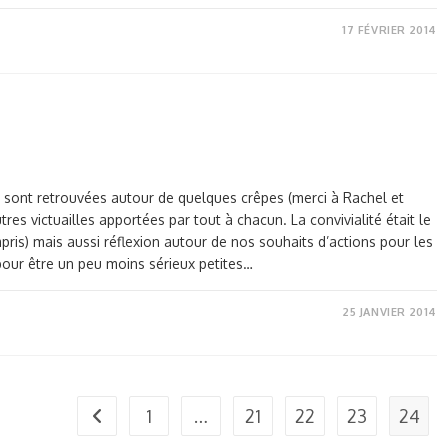
17 FÉVRIER 2014
e sont retrouvées autour de quelques crêpes (merci à Rachel et
res victuailles apportées par tout à chacun. La convivialité était le
is) mais aussi réflexion autour de nos souhaits d’actions pour les
pour être un peu moins sérieux petites…
25 JANVIER 2014
1
…
21
22
23
24