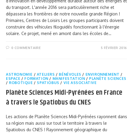
d’innovation en développement durable autour des énergies et
du transport. L'année 2016 sera particulièrement riche et
dépassera les frontières de notre nouvelle grande Région !
Primaires, Centres de Loisirs Les groupes participants doivent
construire des véhicules filoguidés fonctionnant à l'énergie
solaire. Ce projet, mené en amont dans les écoles de…
0 COMMENTAIRE
5 FÉVRIER 2016
ASTRONOMIE
/
ATELIERS
/
BÉNÉVOLES
/
ENVIRONNEMENT
/
ESPACE
/
FORMATION
/
MANIFESTATION
/
PLANÈTE SCIENCES
/
ROBOTIQUE
/
SPATIOBUS
/
VIE ASSOCIATIVE
Planète Sciences Midi-Pyrénées en France
à travers le Spatiobus du CNES
Les actions de Planète Sciences Midi-Pyrénées rayonnent dans
sa région mais aussi sur tout le territoire à travers le
Spatiobus du CNES ! Rayonnement géographique du