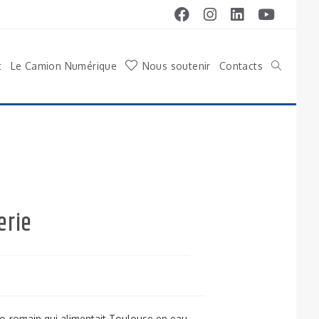
t
Le Camion Numérique
Nous soutenir
Contacts
erie
lo-romain qui alimentait Toulouse en eau