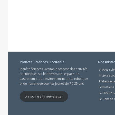
Planète Sciences Occitanie
Nos missi
Planète Sciences Occitanie propose des activités
Stages scie
scientifiques sur les thèmes de l’espace, de
Projets scol
l’astronomie, de l’environnement, de la robotique
Ateliers sci
et du numérique pour les jeunes de 7 à 25 ans.
Formations
Le FabRiqu
S'inscrire à la newsletter
Le Camion 