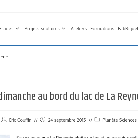
Stages
Projets scolaires
Ateliers
Formations
FabRique
nerie
dimanche au bord du lac de La Reyn
Eric Couffin
24 septembre 2015
Planète Sciences
Saviez-vous que La Reynerie abrite un lac et un aqueduc gal