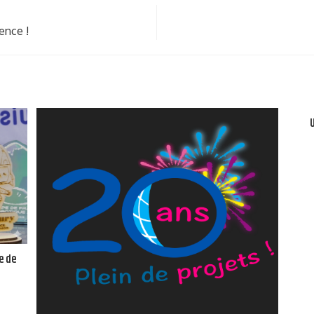
ence !
e de