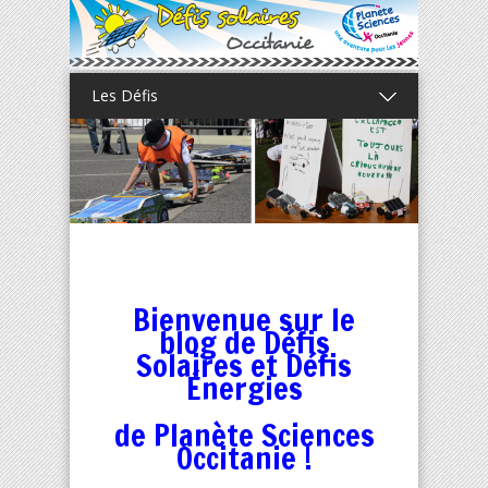
Les Défis
Bienvenue sur le
blog de Défis
Solaires et Défis
Énergies
de Planète Sciences
Occitanie !