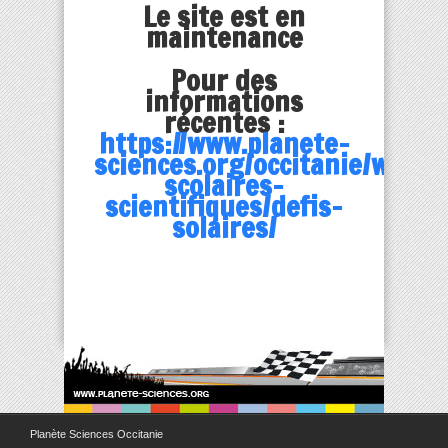
Le site est en
maintenance
Pour des
informations
récentes :
https://www.planete-
sciences.org/occitanie/web/p
scolaires-
scientifiques/defis-
solaires/
Planète Sciences Occitanie