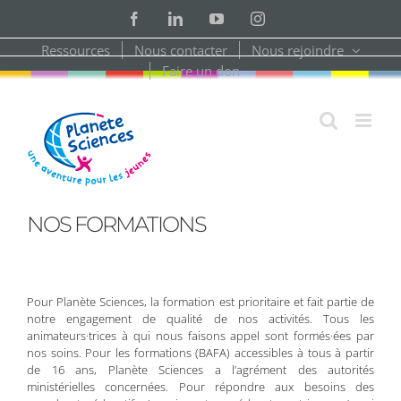
Skip
Facebook
LinkedIn
YouTube
Instagram
to
content
Ressources
Nous contacter
Nous rejoindre
Faire un don
NOS FORMATIONS
Pour Planète Sciences, la formation est prioritaire et fait partie de
notre engagement de qualité de nos activités. Tous les
animateurs·trices à qui nous faisons appel sont formés·ées par
nos soins. Pour les formations (BAFA) accessibles à tous à partir
de 16 ans, Planète Sciences a l’agrément des autorités
ministérielles concernées. Pour répondre aux besoins des