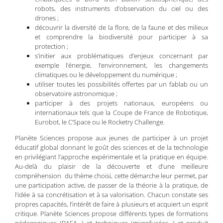
robots, des instruments d’observation du ciel ou des
drones ;
découvrir la diversité de la flore, de la faune et des milieux
et comprendre la biodiversité pour participer à sa
protection ;
s’initier aux problématiques d’enjeux concernant par
exemple l’énergie, l’environnement, les changements
climatiques ou le développement du numérique ;
utiliser toutes les possibilités offertes par un fablab ou un
observatoire astronomique ;
participer à des projets nationaux, européens ou
internationaux tels que la Coupe de France de Robotique,
Eurobot, le C’Space ou le Rocketry Challenge.
Planète Sciences propose aux jeunes de participer à un projet
éducatif global donnant le goût des sciences et de la technologie
en privilégiant l’approche expérimentale et la pratique en équipe.
Au-delà du plaisir de la découverte et d’une meilleure
compréhension du thème choisi, cette démarche leur permet, par
une participation active, de passer de la théorie à la pratique, de
l’idée à sa concrétisation et à sa valorisation. Chacun constate ses
propres capacités, l’intérêt de faire à plusieurs et acquiert un esprit
critique. Planète Sciences propose différents types de formations
pédagogiques (BAFA…) et techniques (microfusées…) et produit