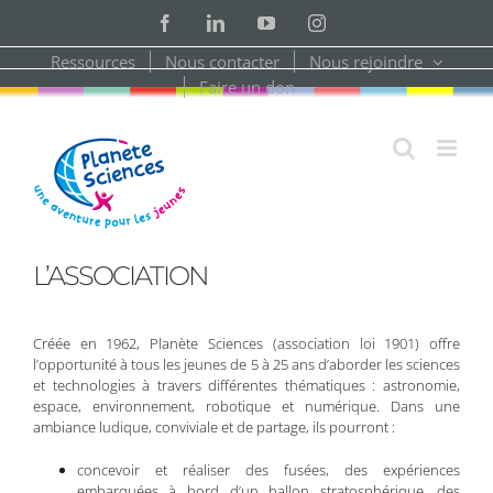
Skip
Facebook
LinkedIn
YouTube
Instagram
to
content
Ressources
Nous contacter
Nous rejoindre
Faire un don
L’ASSOCIATION
Créée en 1962, Planète Sciences (association loi 1901) offre
l’opportunité à tous les jeunes de 5 à 25 ans d’aborder les sciences
et technologies à travers différentes thématiques : astronomie,
espace, environnement, robotique et numérique. Dans une
ambiance ludique, conviviale et de partage, ils pourront :
concevoir et réaliser des fusées, des expériences
embarquées à bord d’un ballon stratosphérique, des