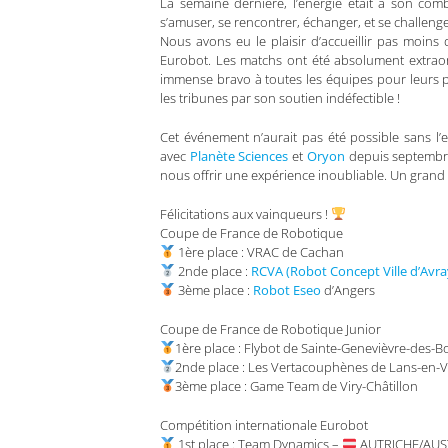
La semaine dernière, l’énergie était à son comb
s’amuser, se rencontrer, échanger, et se challenge
Nous avons eu le plaisir d’accueillir pas moin
Eurobot. Les matchs ont été absolument extraord
immense bravo à toutes les équipes pour leurs pe
les tribunes par son soutien indéfectible !
Cet événement n’aurait pas été possible sans l’
avec
Planète Sciences
et
Oryon
depuis septembre
nous offrir une expérience inoubliable. Un grand 
Félicitations aux vainqueurs !
Coupe de France de Robotique
1ère place : VRAC de Cachan
2nde place :
RCVA (Robot Concept Ville d’Avra
3ème place :
Robot Eseo
d’Angers
Coupe de France de Robotique Junior
1ère place : Flybot de Sainte-Genevièvre-des-B
2nde place : Les Vertacouphènes de Lans-en-V
3ème place : Game Team de Viry-Châtillon
Compétition internationale Eurobot
1st place : Team Dynamics –
AUTRICHE/AUS