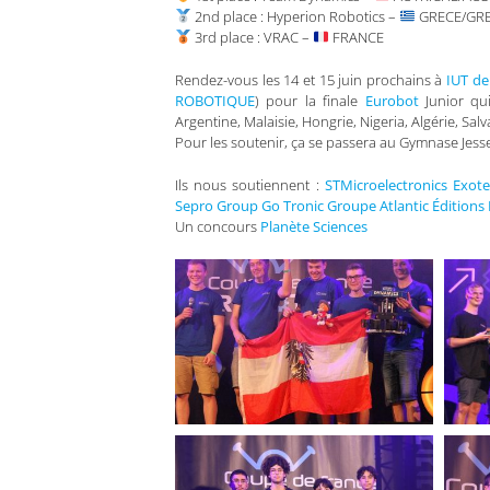
2nd place : Hyperion Robotics –
GRECE/GR
3rd place : VRAC –
FRANCE
Rendez-vous les 14 et 15 juin prochains à
IUT de
ROBOTIQUE
) pour la finale
Eurobot
Junior qui
Argentine, Malaisie, Hongrie, Nigeria, Algérie, Sa
Pour les soutenir, ça se passera au Gymnase Je
Ils nous soutiennent :
STMicroelectronics
Exote
Sepro Group
Go Tronic
Groupe Atlantic
Éditions
Un concours
Planète Sciences