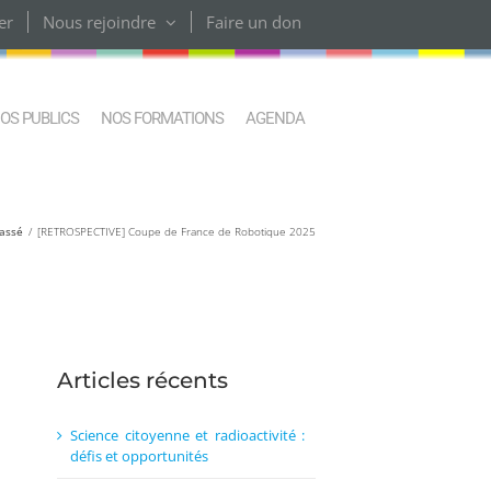
er
Nous rejoindre
Faire un don
OS PUBLICS
NOS FORMATIONS
AGENDA
assé
[RETROSPECTIVE] Coupe de France de Robotique 2025
Articles récents
Science citoyenne et radioactivité :
défis et opportunités