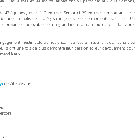
le ! Les jeunes et les moins jeunes ont pu participer aux qualifications,
r.
s de 47 équipes Junior, 112 équipes Senior et 29 équipes concourant pour
inaires, remplis de stratégie, d’ingéniosité et de moments haletants ! Un
rformances incroyables, et un grand merci à notre public qui a fait vibrer
engagement inestimable de notre staff bénévole. Travaillant d’arrache-pied
, ils ont une fois de plus démontré leur passion et leur dévouement pour
merci à eux !
y)
de Ville d’Avray
ois
ercors
TRIA