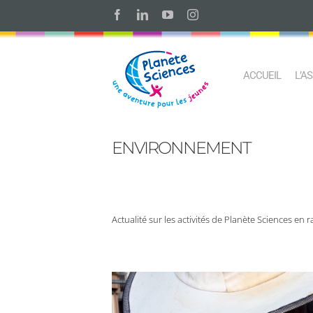
Skip
Facebook
LinkedIn
YouTube
Instagram
to
content
ACCUEIL
L’A
ENVIRONNEMENT
Actualité sur les activités de Planète Sciences en