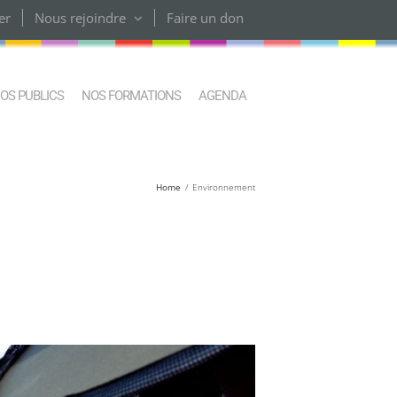
er
Nous rejoindre
Faire un don
OS PUBLICS
NOS FORMATIONS
AGENDA
Home
Environnement