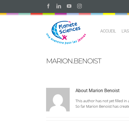
Skip
Facebook
LinkedIn
YouTube
Instagram
to
content
ACCUEIL
L’A
MARION.BENOIST
About
Marion Benoist
This author has not yet filled in 
So far Marion Benoist has create