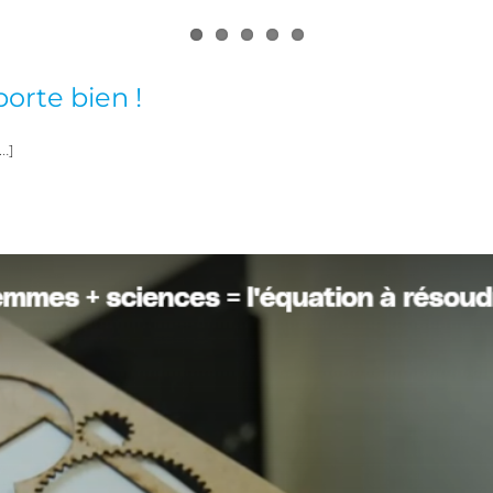
orte bien !
[…]