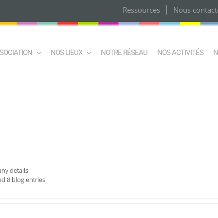
Ressources
Nous contact
SSOCIATION
NOS LIEUX
NOTRE RÉSEAU
NOS ACTIVITÉS
N
any details.
d 8 blog entries.