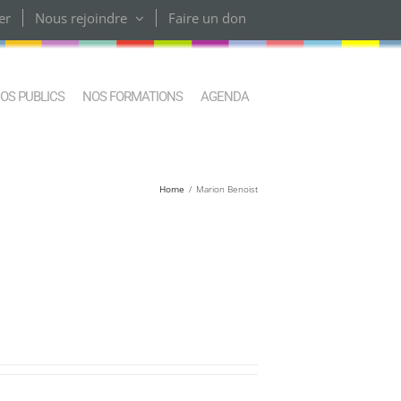
er
Nous rejoindre
Faire un don
OS PUBLICS
NOS FORMATIONS
AGENDA
Home
Marion Benoist