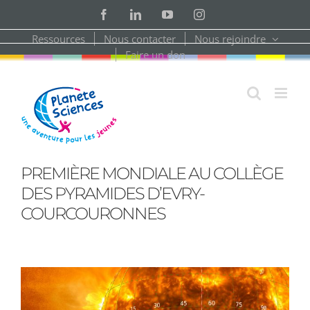
Skip
Facebook
LinkedIn
YouTube
Instagram
to
content
Ressources
Nous contacter
Nous rejoindre
Faire un don
PREMIÈRE MONDIALE AU COLLÈGE
DES PYRAMIDES D’EVRY-
COURCOURONNES
View
Larger
Image