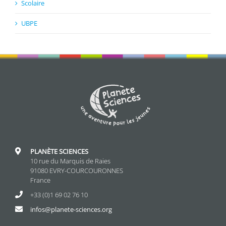
Scolaire
UBPE
PLANÈTE SCIENCES
10 rue du Marquis de Raies
91080 EVRY-COURCOURONNES
France
+33 (0)1 69 02 76 10
infos@planete-sciences.org