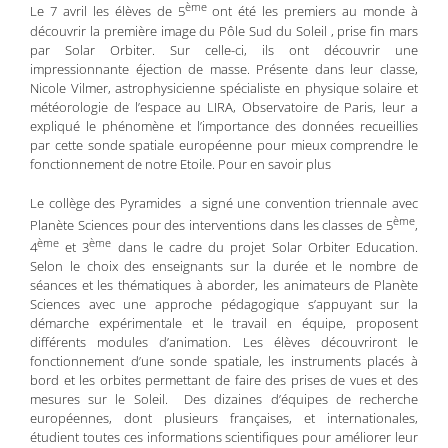
ème
Le 7 avril les élèves de 5
ont été les premiers au monde à
découvrir la première image du Pôle Sud du Soleil , prise fin mars
par Solar Orbiter. Sur celle-ci, ils ont découvrir une
impressionnante éjection de masse. Présente dans leur classe,
Nicole Vilmer, astrophysicienne spécialiste en physique solaire et
météorologie de l’espace au LIRA, Observatoire de Paris, leur a
expliqué le phénomène et l’importance des données recueillies
par cette sonde spatiale européenne pour mieux comprendre le
fonctionnement de notre Etoile. Pour en savoir plus
Le collège des Pyramides a signé une convention triennale avec
ème
Planète Sciences pour des interventions dans les classes de 5
,
ème
ème
4
et 3
dans le cadre du projet Solar Orbiter Education.
Selon le choix des enseignants sur la durée et le nombre de
séances et les thématiques à aborder, les animateurs de Planète
Sciences avec une approche pédagogique s’appuyant sur la
démarche expérimentale et le travail en équipe, proposent
différents modules d’animation. Les élèves découvriront le
fonctionnement d’une sonde spatiale, les instruments placés à
bord et les orbites permettant de faire des prises de vues et des
mesures sur le Soleil. Des dizaines d’équipes de recherche
européennes, dont plusieurs françaises, et internationales,
étudient toutes ces informations scientifiques pour améliorer leur