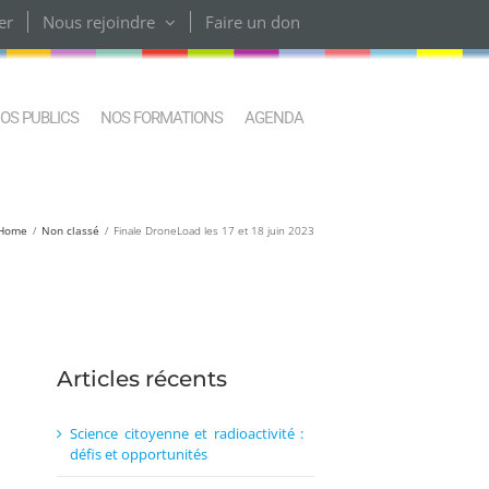
er
Nous rejoindre
Faire un don
OS PUBLICS
NOS FORMATIONS
AGENDA
Home
Non classé
Finale DroneLoad les 17 et 18 juin 2023
Articles récents
Science citoyenne et radioactivité :
défis et opportunités