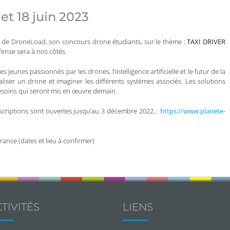
et 18 juin 2023
on de DroneLoad, son concours drone étudiants, sur le thème :
TAXI
DRIVER
ense sera à nos côtés.
eunes passionnés par les drones, l’intelligence artificielle et le futur de la
aliser un drone et imaginer les différents systèmes associés. Les solutions
soins qui seront mis en œuvre demain.
inscriptions sont ouvertes jusqu’au 3 décembre 2022, :
https://www.planete-
France (dates et lieu à confirmer)
TIVITÉS
LIENS