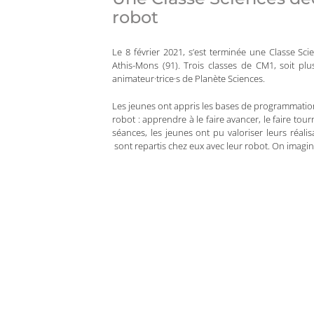
robot
Le 8 février 2021, s’est terminée une Classe Sc
Athis-Mons (91). Trois classes de CM1, soit plu
animateur·trice·s de Planète Sciences.
Les jeunes ont appris les bases de programmatio
robot : apprendre à le faire avancer, le faire tourn
séances, les jeunes ont pu valoriser leurs réali
sont repartis chez eux avec leur robot. On imagine 