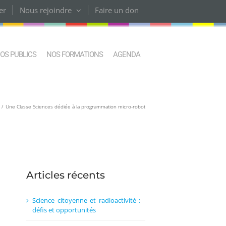
er
Nous rejoindre
Faire un don
OS PUBLICS
NOS FORMATIONS
AGENDA
Une Classe Sciences dédiée à la programmation micro-robot
Articles récents
Science citoyenne et radioactivité :
défis et opportunités