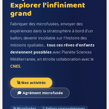
Explorer l'infiniment
grand
Fabriquer des microfusées, envoyer des
expériences dans la stratosphère à bord d'un
ballon, devenir incollable sur l'histoire des
missions spatiales...
tous ces rêves d'enfants
deviennent possibles
avec Planète Sciences
Méditerranée, en étroite collaboration avec le
CNES.
🚀 Nos activités
🪐
🚀
🎓 Agrément microfusée
🚀
✦
✦
✦
⭐
✦
✦
✦
✦
✦
✦
✦
✦
✦
🚀 Microfusées
🎈 Ballons stratosphériques