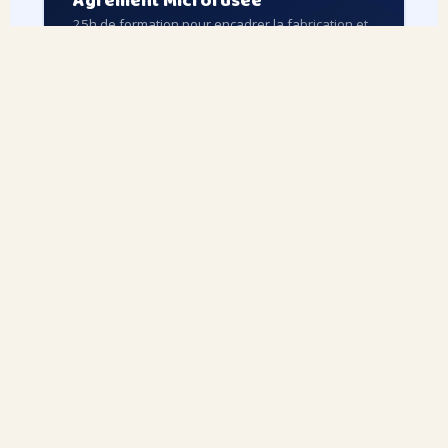
🎓
Agrément Microfusée
25h de formation pour encadrer la fabrication et
le lancement de microfusées en toute sécurité.
🎓 Animateurs & enseignants
220 € externat
Grasse · Roquevignon
Découvrir & s'inscrire →
SCOLAIRE · MATERNELLE → LYCÉE
🏫
Projets scolaires Espace
Des projets clé-en-main pour aborder l'espace en
classe, en lien avec les programmes scolaires.
🎈 Un Ballon pour l'École
🚀 Une Fusée à l'École
🛰️ CanSat
🏆 Rocketry Challenge
🔧 Fusées expérimentales
Découvrir →