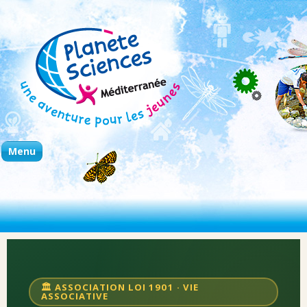
Planète Sciences Mediterannée
Planète Sciences Mediterannée
Skip to content
Menu
🤝
📋
⚖️
🏛️
🏛️ ASSOCIATION LOI 1901 · VIE
ASSOCIATIVE