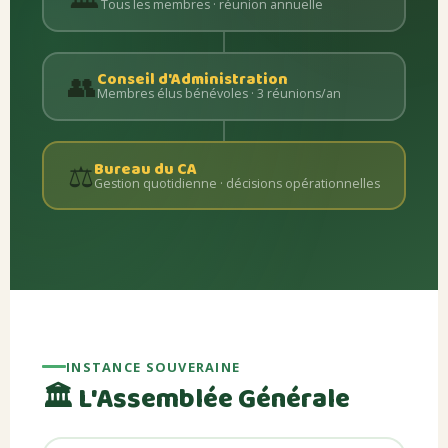
Tous les membres · réunion annuelle
👥
Conseil d'Administration
Membres élus bénévoles · 3 réunions/an
⚖️
Bureau du CA
Gestion quotidienne · décisions opérationnelles
INSTANCE SOUVERAINE
🏛️ L'Assemblée Générale