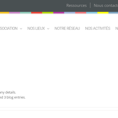
Ressources
Nous contact
SSOCIATION
NOS LIEUX
NOTRE RÉSEAU
NOS ACTIVITÉS
N
any details.
d 3 blog entries.