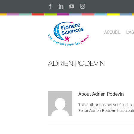
Skip
Facebook
LinkedIn
YouTube
Instagram
to
content
ACCUEIL
L’A
ADRIEN.PODEVIN
About
Adrien Podevin
This author has not yet filled in 
So far Adrien Podevin has create