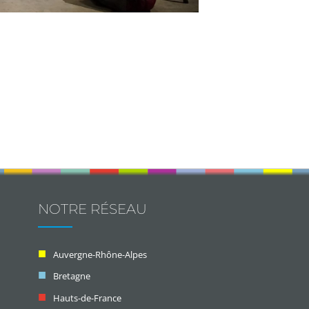
NOTRE RÉSEAU
Auvergne-Rhône-Alpes
Bretagne
Hauts-de-France