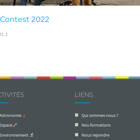
y Contest 2022
t […]
TIVITÉS
LIENS
Astronomie
Qui sommes-nous ?
Espace
Nos formations
Environnement
Nous rejoindre