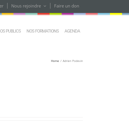
er
Nous rejoindre
Faire un don
OS PUBLICS
NOS FORMATIONS
AGENDA
Home
Adrien Podevin