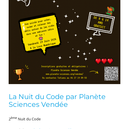
La Nuit du Code par Planète
Sciences Vendée
ème
2
Nuit du Code