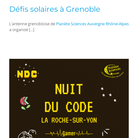
Défis solaires à Grenoble
L’antenne grenobloise de
Planète Sciences Auvergne Rhône-Alpes
a organisé […]