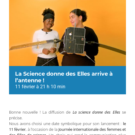
La Science donne des Elles arrive à
l’antenne !
11 février à 21 h 10 min
Bonne nouvelle ! La diffusion de
La science donne des Elles
se
précise.
Nous avons choisi une date symbolique pour son lancement :
le
11 février
, à l’occasion de la
Journée internationale des femmes et
des filles de science
. Un choix qui rend la communication plus