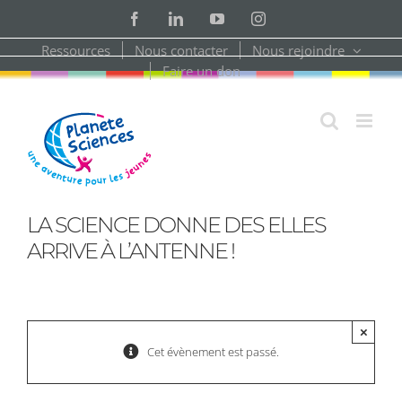
Skip
Facebook
LinkedIn
YouTube
Instagram
to
content
Ressources
Nous contacter
Nous rejoindre
Faire un don
LA SCIENCE DONNE DES ELLES
ARRIVE À L’ANTENNE !
×
Cet évènement est passé.