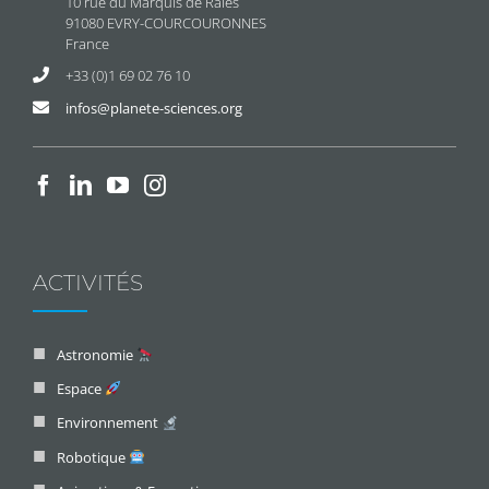
10 rue du Marquis de Raies
91080 EVRY-COURCOURONNES
France
+33 (0)1 69 02 76 10
infos@planete-sciences.org
ACTIVITÉS
Astronomie
Espace
Environnement
Robotique