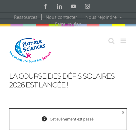
Skip
Facebook
LinkedIn
YouTube
Instagram
to
content
Ressources
Nous contacter
Nous rejoindre
Faire un don
LA COURSE DES DÉFIS SOLAIRES
2026 EST LANCÉE !
×
Cet évènement est passé.