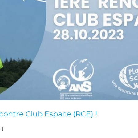
contre Club Espace (RCE) !
…]