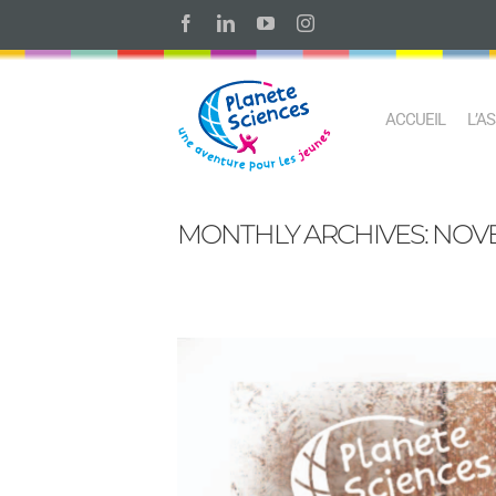
Skip
Facebook
LinkedIn
YouTube
Instagram
to
content
ACCUEIL
L’A
MONTHLY ARCHIVES:
NOVE