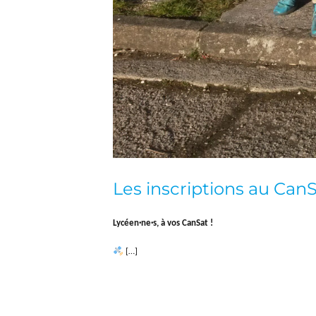
Les inscriptions au Can
Lycéen
·ne
·s, à vos CanSat !
[…]