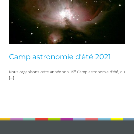
Camp astronomie d’été 2021
e
Nous organisons cette année son 19
Camp astronomie d’été, du
[…]