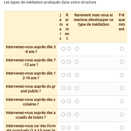
Les types de médiation pratiqués dans votre structure
j
R
Rarement mais nous ai
Fré
a
ar
merions développer ce
que
m
e
type de médiation
mm
a
m
ent
i
en
s
t
Intervenez-vous auprès dès 3
-6 ans ?
Intervenez-vous auprès dès 7
-12 ans ?
Intervenez-vous auprès dès 1
2-16 ans ?
Intervenez-vous auprès du gr
and public ?
Intervenez-vous auprès des s
colaires ?
Intervenez-vous auprès des a
ccueils de loisirs ?
Intervenez-vous sur des form
ats ponctuels (1 à 3 h avec le