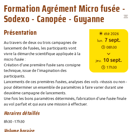
Formation Agrément Micro fusée -
Sodexo - Canopée - Guyanne
Horaires
Présentation
été 2026
Du
7
sept.
lun.
Au travers de deux ou trois campagnes de
08h30
lancement de fusées, les participants vont
vivre la démarche scientifique appliquée à la
micro fusée :
au
10
sept.
jeu.
Création d’une première fusée sans consigne
17h30
technique, issue de l’imagination des
participants.
Lancements de ces premières fusées, analyses des vols -réussis ou non -
pour déterminer un ensemble de paramètres à faire varier durant une
deuxième campagne de lancements.
Une fois les bons paramètres déterminés, fabrication d’une fusée finale
au vol parfait et qui aura une mission à effectuer.
Horaires détaillés
8h30 -17h30
Volume horaire