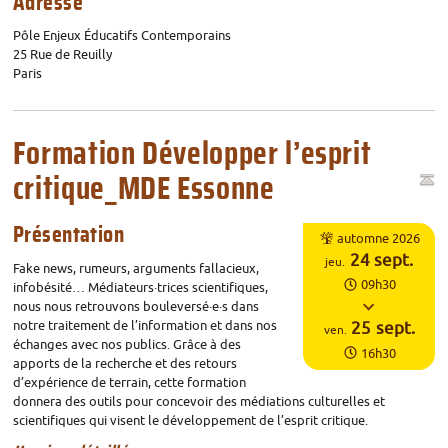
Adresse
Pôle Enjeux Éducatifs Contemporains
25 Rue de Reuilly
Paris
Formation Développer l’esprit
critique_MDE Essonne
Horaires
Présentation
automne 2026
Du
24
sept.
jeu.
Fake news, rumeurs, arguments fallacieux,
09h30
infobésité… Médiateurs
·
trices scientifiques,
nous nous retrouvons bouleversé
·
e
·
s dans
notre traitement de l’information et dans nos
au
25
sept.
ven.
échanges avec nos publics. Grâce à des
16h30
apports de la recherche et des retours
d’expérience de terrain, cette formation
donnera des outils pour concevoir des médiations culturelles et
scientifiques qui visent le développement de l’esprit critique.