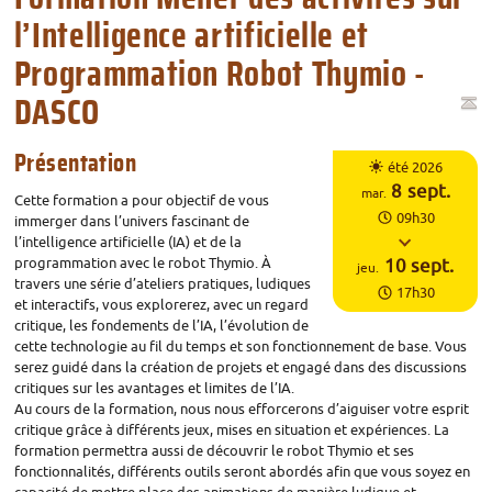
l’Intelligence artificielle et
Programmation Robot Thymio -
DASCO
Horaires
Présentation
été 2026
Du
8
sept.
mar.
Cette formation a pour objectif de vous
09h30
immerger dans l’univers fascinant de
l’intelligence artificielle (
IA
) et de la
programmation avec le robot Thymio. À
au
10
sept.
jeu.
travers une série d’ateliers pratiques, ludiques
17h30
et interactifs, vous explorerez, avec un regard
critique, les fondements de l’
IA
, l’évolution de
cette technologie au fil du temps et son fonctionnement de base. Vous
serez guidé dans la création de projets et engagé dans des discussions
critiques sur les avantages et limites de l’
IA
.
Au cours de la formation, nous nous efforcerons d’aiguiser votre esprit
critique grâce à différents jeux, mises en situation et expériences. La
formation permettra aussi de découvrir le robot Thymio et ses
fonctionnalités, différents outils seront abordés afin que vous soyez en