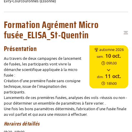
Évry-Courcouronnes (Essonne)
Formation Agrément Micro
fusée_ELISA_St-Quentin
Horaires
Présentation
automne 2026
Du
10
oct.
sam.
Au travers de deux campagnes de lancement
09h30
de fusées, les participants vont vivre la
démarche scientifique appliquée à la micro
fusée :
au
11
oct.
dim.
Création d’une première fusée sans consigne
18h00
technique, issue de l’imagination des
participants.
Lancements de ces premières fusées, analyses des vols -réussis ou non -
pour déterminer un ensemble de paramètres à faire varier. .
Une fois les bons paramètres déterminés, fabrication d’une fusée finale
au vol parfait et qui aura une mission à effectuer.
Horaires détaillés