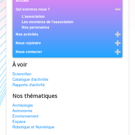
Accueil
Qui sommes nous ?
L'association
Les membres de l'association
Nos partenaires
Nos activités
Nous rejoindre
Nous contacter
À voir
Sciencilien
Catalogue d'activités
Rapports d'activité
Nos thématiques
Archéologie
Astronomie
Environnement
Espace
Robotique et Numérique