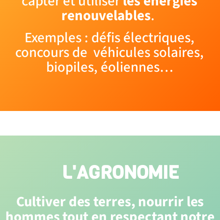
capter et utiliser
les énergies
renouvelables
.
Exemples : défis électriques,
concours de véhicules solaires,
biopiles, éoliennes…
L'AGRONOMIE
Cultiver des terres, nourrir les
hommes tout en respectant notre