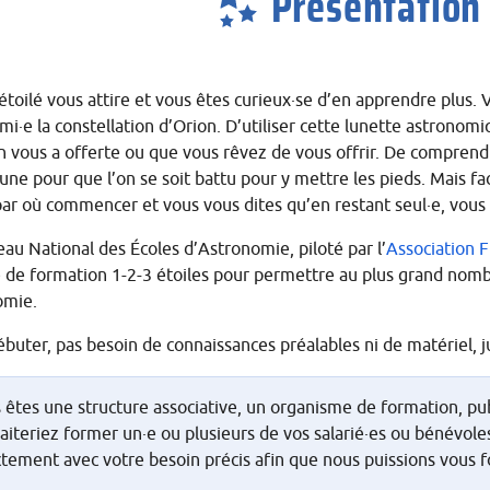
Présentation
 étoilé vous attire et vous êtes curieux
·
se d’en apprendre plus. V
ami
·
e la constellation d’Orion. D’utiliser cette lunette astronom
n vous a offerte ou que vous rêvez de vous offrir. De comprendre
Lune pour que l’on se soit battu pour y mettre les pieds. Mais fa
par où commencer et vous vous dites qu’en restant seul
·
e, vous
au National des Écoles d’Astronomie, piloté par l’
Association 
e de formation 1-2-3 étoiles pour permettre au plus grand nom
omie.
buter, pas besoin de connaissances préalables ni de matériel, j
 êtes une structure associative, un organisme de formation, publi
aiteriez former un
·
e ou plusieurs de vos salarié
·
es ou bénévole
ctement avec votre besoin précis afin que nous puissions vous f