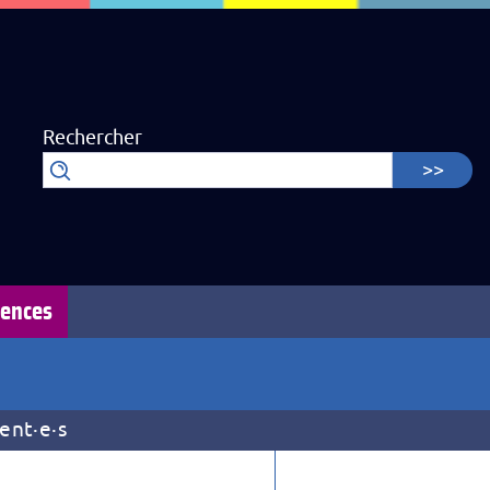
Rechercher
iences
cent
·
e
·
s