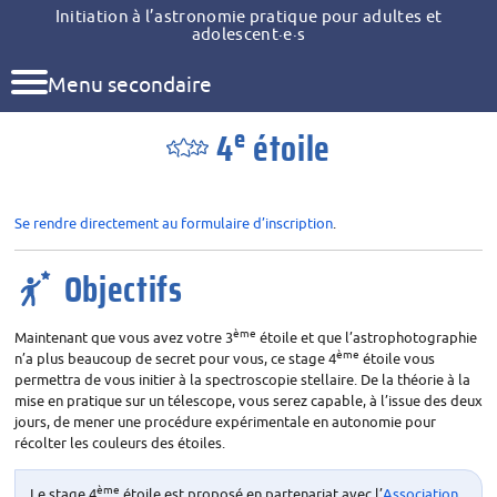
Initiation à l’astronomie pratique pour adultes et
adolescent
·
e
·
s
Menu secondaire
e
4
étoile
Se rendre directement au formulaire d’inscription
.
Objectifs
ème
Maintenant que vous avez votre 3
étoile et que l’astrophotographie
ème
n’a plus beaucoup de secret pour vous, ce stage 4
étoile vous
permettra de vous initier à la spectroscopie stellaire. De la théorie à la
mise en pratique sur un télescope, vous serez capable, à l’issue des deux
jours, de mener une procédure expérimentale en autonomie pour
récolter les couleurs des étoiles.
ème
Le stage 4
étoile est proposé en partenariat avec l’
Association