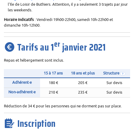
l’Ile de Loisir de Buthiers. Attention, il y a seulement 3 trajets par jour
les weekends.
Horaire indicatifs
: Vendredi 19h00-22h00, samedi 10h-22h00 et
dimanche 10h-12h00.
er
Tarifs au 1
janvier 2021
Repas et hébergement sont inclus.
15 à 17 ans
18 ans et plus
Structure
Adhérent
·
e
180 €
205 €
Sur devis
ème
Tarifs des stages 4
étoile
Non-adhérent
·
e
210 €
235 €
Sur devis
Réduction de 34 € pour les personnes qui ne dorment pas sur place.
Inscription