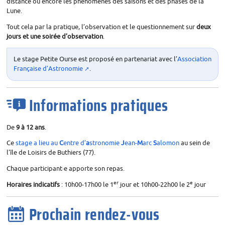
distance ou encore les phénomènes des saisons et des phases de la
Lune.
Tout cela par la pratique, l’observation et le questionnement sur
deux
jours et une soirée d’observation
.
Le stage Petite Ourse est proposé en partenariat avec l’
Association
Française d’Astronomie
.
Informations pratiques
De
9 à 12 ans
.
Ce
stage a lieu au
C
entre d’
a
stronomie
J
ean-
M
arc
S
alomon
au sein de
l’île de Loisirs de Buthiers (77).
Chaque participant
·
e apporte son repas.
er
e
Horaires indicatifs
: 10h00-17h00 le 1
jour et 10h00-22h00 le 2
jour
Prochain rendez-vous